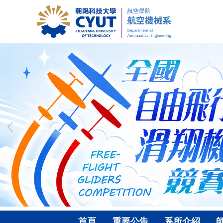
跳
到
主
要
內
容
區
首頁
重要公告
系所介紹