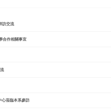
司拜訪交流
及產學合作相關事宜
交流
練中心蒞臨本系參訪