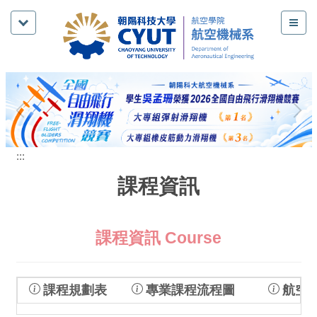
跳
到
主
要
內
容
區
:::
課程資訊
課程資訊 Course
課程規劃表
專業課程流程圖
航空