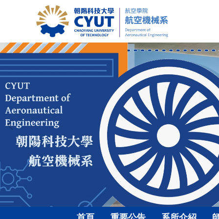
跳
到
主
要
內
容
區
首頁
重要公告
系所介紹