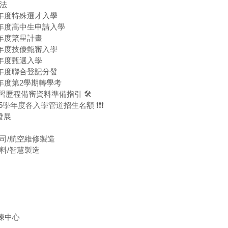
辦法
15學年度特殊選才入學
15學年度高中生申請入學
15學年度繁星計畫
15學年度技優甄審入學
15學年度甄選入學
15學年度聯合登記分發
14學年度第2學期轉學考
📢 學習歷程備審資料準備指引 🛠
❗❗ 115學年度各入學管道招生名額 ❗❗❗
發展
空公司/航空維修製造
合材料/智慧製造
訓練中心