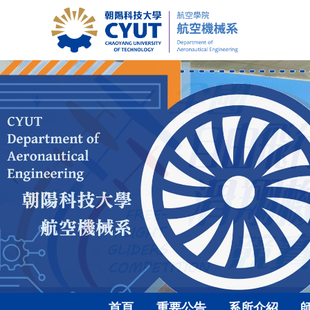
跳
到
主
要
內
容
區
首頁
重要公告
系所介紹