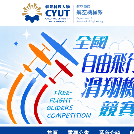
跳
到
主
要
內
容
區
首頁
重要公告
系所介紹