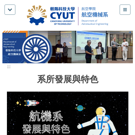
跳
到
主
要
內
容
區
:::
系所發展與特色