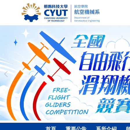
跳
到
主
要
內
容
區
首頁
重要公告
系所介紹