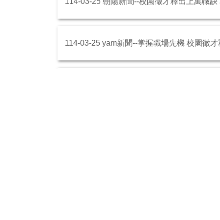
114-03-25 朝陽新聞--校園徵才釋出上萬職
114-03-25 yam新聞--掌握職場先機 校
114-02-08 Cheers--以世界為舞台盡
113-06-05 台灣新生報-- 桃竹苗分署推大專
113-06-04 桃園電子報--勞動部桃竹苗
113-04-30 TCNN新聞(影音)-- 朝陽科