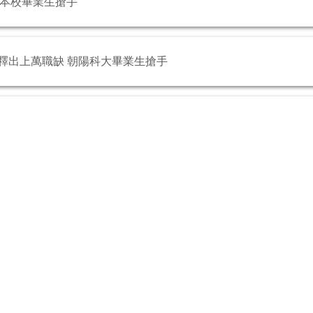
缺 本校畢業生搶手
園徵才釋出上萬職缺 朝陽科大畢業生搶手
情翱翔 朝陽科大培育全方位的航空人才
青年預聘計畫 (航機系)
分署「大專青年預聘計畫」助學子提早接軌職場
大就業博覽會 航空系人才炙手可熱