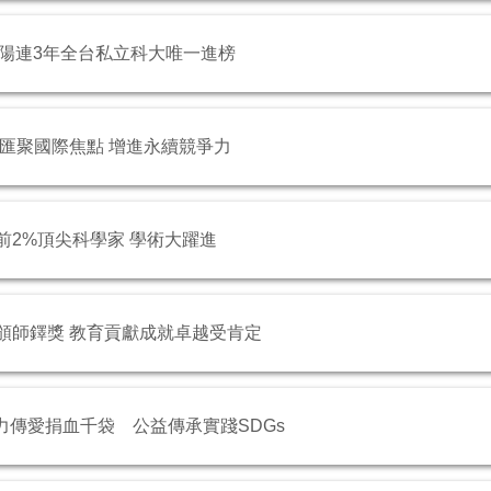
公布 朝陽連3年全台私立科大唯一進榜
續論壇匯聚國際焦點 增進永續競爭力
全球前2%頂尖科學家 學術大躍進
道明獲頒師鐸獎 教育貢獻成就卓越受肯定
BA接力傳愛捐血千袋 公益傳承實踐SDGs