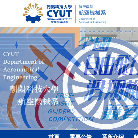
跳
到
主
要
內
容
區
首頁
重要公告
系所介紹