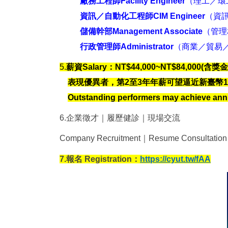
廠務工程師Facility Engineer
（理工／環工相關科
資訊／自動化工程師CIM Engineer
（資訊相關
儲備幹部Management Associate
（管理相關
行政管理師Administrator
（商業／貿易／語言／管
5.
薪資Salary：NT$44,000~NT$84,000(含獎金i
表現優異者，第2至3年年薪可望逼近新臺幣1
Outstanding performers may achieve annu
6.
企業徵才｜履歷健診｜現場交流
Company Recruitment
｜Resume Consultatio
https://cyut.tw/fAA
7.
報名 Registration：