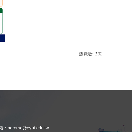
瀏覽數:
131
.
：aerome@cyut.edu.tw