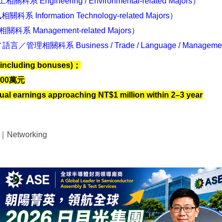
系 Engineering / Environmental-related Majors）
科系 Information Technology-related Majors）
科系 Management-related Majors）
理相關科系 Business / Trade / Language / Management-
ncluding bonuses)；
00萬元
al earnings approaching NT$1 million within 2–3 year
n｜Networking