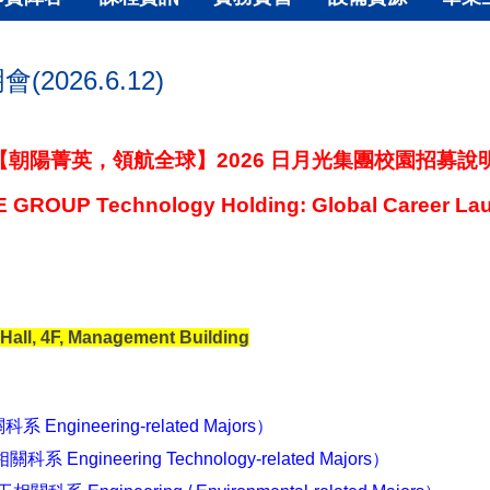
026.6.12)
【朝陽菁英，領航全球】2026 日月光集團校園招募說
E GROUP Technology Holding: Global Career La
 4F, Management Building
Engineering-related Majors）
系 Engineering Technology-related Majors）