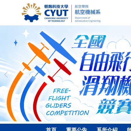
跳
到
主
要
內
容
區
首頁
重要公告
系所介紹