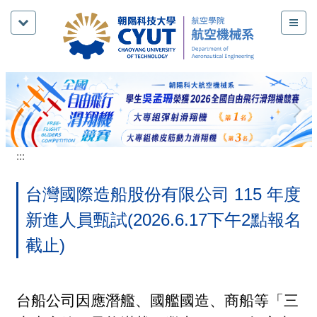
跳
到
主
要
內
容
區
:::
台灣國際造船股份有限公司 115 年度
新進人員甄試(2026.6.17下午2點報名
截止)
台船公司因應潛艦、國艦國造、商船等「三