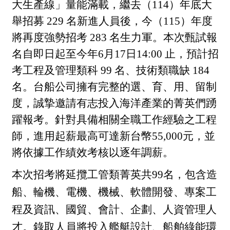
大生產線」量能滿載，繼去（114）年底大
舉招募 229 名新進人員後，今（115）年度
將再度強勢招考 283 名生力軍。本次甄試報
名自即日起至今年6月17日14:00 止，預計招
考工程及管理類科 99 名、技術類職缺 184
名。台船公司擁有完整的選、育、用、留制
度，誠摯邀請有志投入海洋產業的菁英們踴
躍報考。針對具備相關全職工作經驗之工程
師，進用起薪最高可達新台幣55,000元，並
將依據工作績效考核以逐年調薪。
本次招考將延攬工管類菁英共99名，包含造
船、輪機、電機、機械、軟體開發、專案工
程及資訊、國貿、會計、企劃、人資管理人
才。錄取人員將投入艦艇設計、船舶綠能環