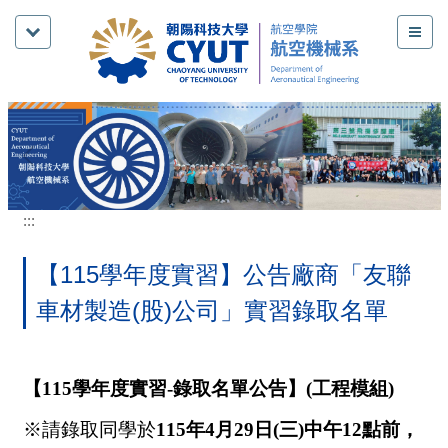
跳
到
主
要
內
容
區
:::
【115學年度實習】公告廠商「友聯
車材製造(股)公司」實習錄取名單
【115學年度實習-錄取名單公告】(工程模組)
※請錄取同學於
115年4月29日(三)中午12點前，