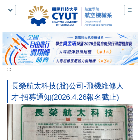
跳
到
主
要
內
容
區
:::
長榮航太科技(股)公司-飛機維修人
才-招募通知(2026.4.26報名截止)