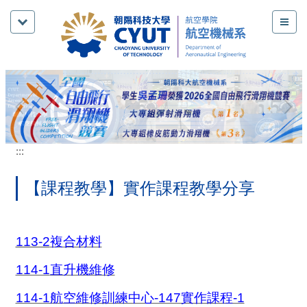
跳
到
主
要
內
容
區
:::
【課程教學】實作課程教學分享
113-2
複合材料
114-1
直升機維修
114-1航空維修訓練中心-147實作課程-1