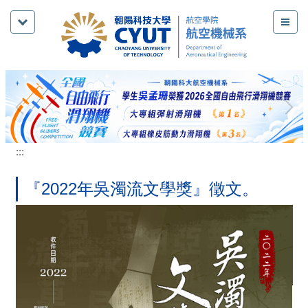
跳
到
主
要
內
容
區
:::
『2022年吳濁流文學獎』徵文。