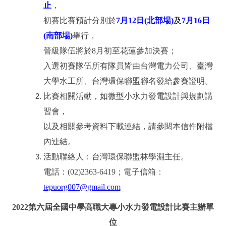
止
，
初賽比賽預計分別於
7
月12日(北部場)
及
7
月16日
(南部場)
舉行，
晉級隊伍將於8月初至花蓮參加決賽；
入選初賽隊伍所有隊員皆由台灣電力公司、臺灣
大學水工所、台灣環保聯盟聯名發給參賽證明。
比賽相關活動，如微型小水力發電設計與規劃講
習會，
以及相關參考資料下載連結，請參閱本信件附檔
內連結。
活動聯絡人：台灣環保聯盟林學淵主任。
電話：(02)2363-6419；電子信箱：
tepuorg007@gmail.com
2022第六屆全國中學高職大專小水力發電設計比賽主辦單
位