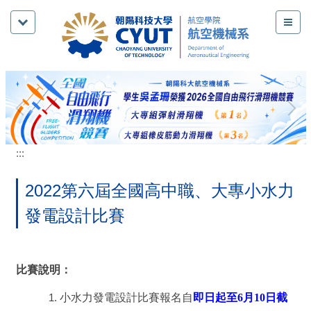
跳
到
主
要
內
容
區
:::
2022第六屆全國高中職、大專小水力
發電設計比賽
比賽說明：
小水力發電設計比賽報名自
即日起至6月10日截