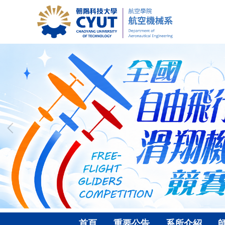
跳
到
主
要
內
容
區
首頁
重要公告
系所介紹