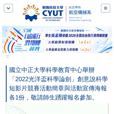
跳
到
主
要
內
容
區
:::
國立中正大學科學教育中心舉辦
「2022光洋盃科學論劍」創意說科學
短影片競賽活動簡章與活動宣傳海報
各1份，敬請師生踴躍報名參加。