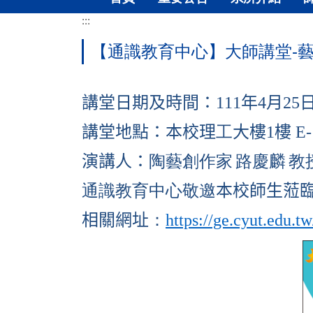
:::
【通識教育中心】大師講堂-
講堂日期及時間：
111
年
4
月
25
講堂地點：本校理
工
大樓
1
樓
E-
演講人：
陶藝創作家
路慶麟
教
通識教育中心敬邀
本校師生蒞
https://ge.cyut.edu.
相關網址
：