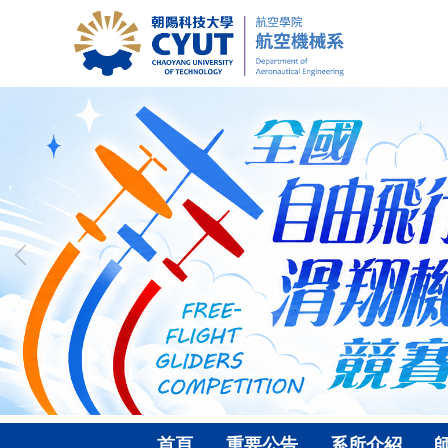
跳
到
主
要
內
容
區
首頁
重要公告
系所介紹