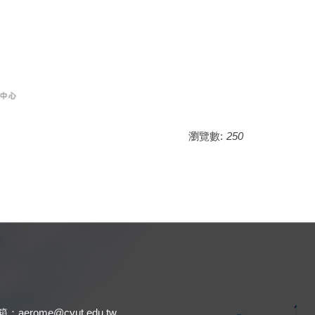
瀏覽數:
250
.
：aerome@cyut.edu.tw