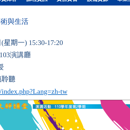
藝術與生活
日
(
星期
一
) 15:30-17:20
103
演講
廳
授
臨聆聽
tw/index.php?Lang=zh-tw