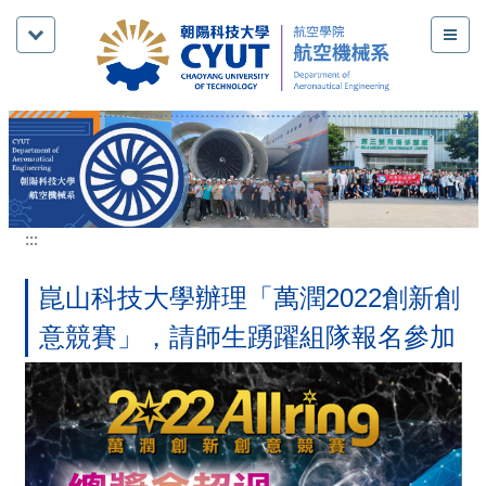
跳
到
主
要
內
容
區
:::
崑山科技大學辦理「萬潤2022創新創
意競賽」，請師生踴躍組隊報名參加