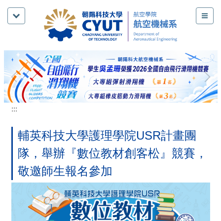
跳
到
主
要
內
容
區
:::
輔英科技大學護理學院USR計畫團
隊，舉辦『數位教材創客松』競賽，
敬邀師生報名參加