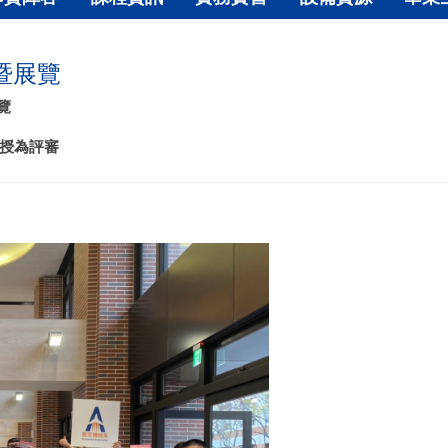
賽暨展覽
覽
授為評審