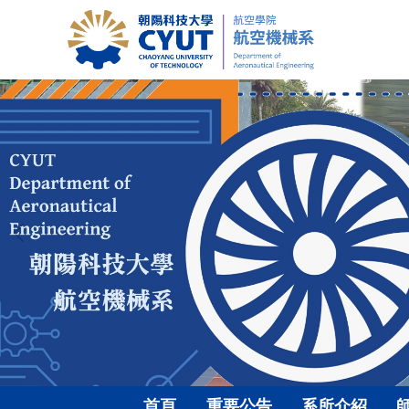
跳
到
主
要
內
容
區
首頁
重要公告
系所介紹