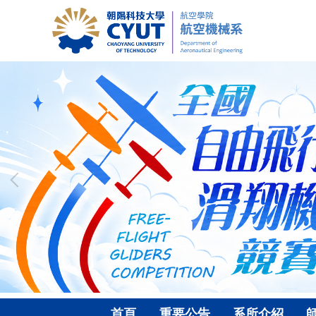
跳
到
主
要
內
容
區
首頁
重要公告
系所介紹