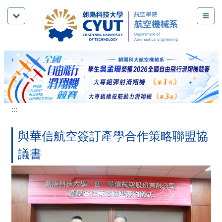
跳
到
主
要
內
容
區
:::
與華信航空簽訂產學合作策略聯盟協
議書