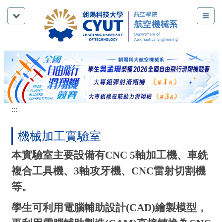
跳
到
主
要
內
容
區
:::
機械加工實驗室
本實驗室主要設備有CNC 5軸加工機、車銑
複合工具機、3軸攻牙機、CNC雷射切割機
等。
學生可利用電腦輔助設計
(CAD)
繪製模型，