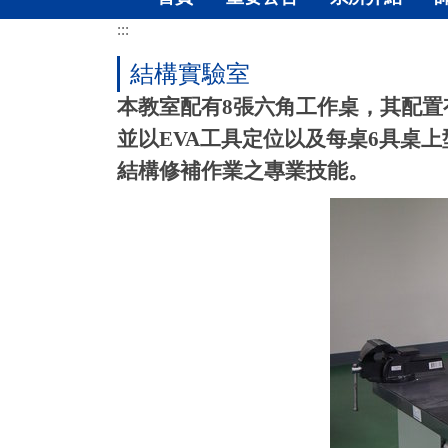
:::
結構實驗室
本教室配有
8
張六角工作桌，其配置
並以
EVA
工具定位以及每桌
6
具桌上
結構修補作業之專業技能。