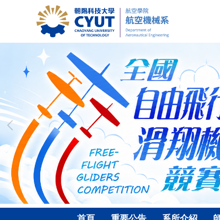
跳
到
主
要
內
容
區
首頁
重要公告
系所介紹