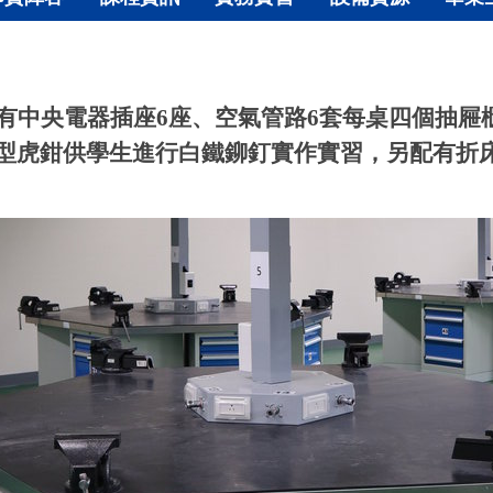
有中央電器插座
6
座、空氣管路
6
套每桌四個抽屜
型虎鉗供學生進行白鐵鉚釘實作實習，另配有折