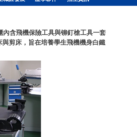
櫃內含飛機保險工具與铆釘槍工具一套
床與剪床，旨在培養學生飛機機身白鐵