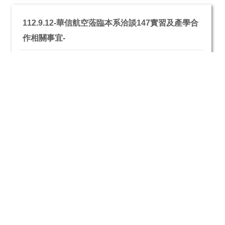
112.9.12-華信航空蒞臨本系洽談147實習及產學合
作相關事宜-
111.11.17-本系承辦112年航空製造產業扎根人才
培育專班說明會
111.9.20-長榮航太科技股份有限公司至本系交流-
與威翔航空簽訂產學合作策略聯盟協議書