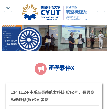
跳
到
主
要
內
容
區
:::
產學夥伴X
114.11.24-本系至長榮航太科技(股)公司、長異發
動機維修(股)公司參訪