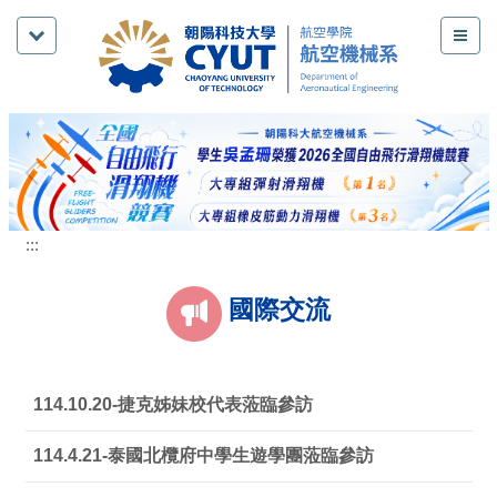
跳
到
主
要
內
容
區
:::
國際交流
114.10.20-捷克姊妹校代表蒞臨參訪
114.4.21-泰國北欖府中學生遊學團蒞臨參訪