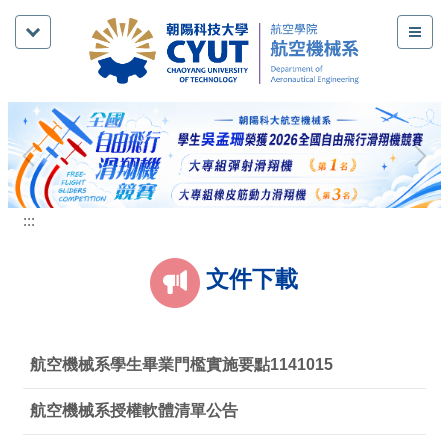
跳
到
主
要
內
容
區
:::
文件下載
航空機械系學生畢業門檻實施要點1141015
航空機械系授權軟體清單公告