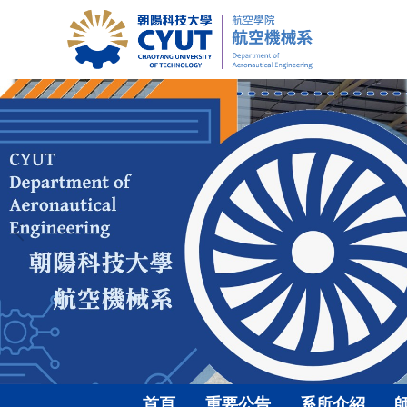
跳
到
主
要
內
容
區
首頁
重要公告
系所介紹